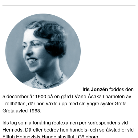
Iris Jonzén
föddes den
5 december år 1900 på en gård i Väne-Åsaka i närheten av
Trollhättan, där hon växte upp med sin yngre syster Greta.
Greta avled 1968.
Iris tog som artonåring realexamen per korrespondens vid
Hermods. Därefter bedrev hon handels- och språkstudier vid
Filiph Holmqvists Handelsinstitut i Göteborg.