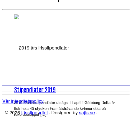
Stipendiater 2019
Vår integritetspolicy
2019 års Irisstipendiater utsågs 11 april i Göteborg Detta år
fick hela 40 stycken Framåtsträvande kvinnor dela på
·
© 2026
Irisstipendiet
·
Designed by
sajts.se
·
rekordbeloppet […]