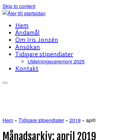
Skip to content
Hem
Ändamål
Om Iris Jonzén
Ansökan
Tidigare stipendiater
Utdelningsceremoni 2025
Kontakt
Hem
»
Tidigare stipendiater
»
2019
»
april
Månadsarkiv:
april 2019