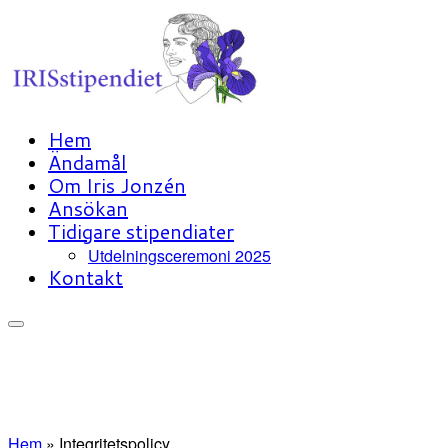
Skip
to
content
Hem
Ändamål
Om Iris Jonzén
Ansökan
Tidigare stipendiater
Utdelningsceremoni 2025
Kontakt
Hem
»
Integritetspolicy