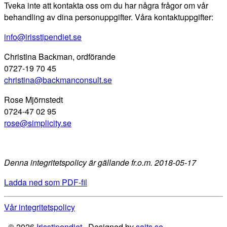
Tveka inte att kontakta oss om du har några frågor om vår
behandling av dina personuppgifter. Våra kontaktuppgifter:
info@irisstipendiet.se
Christina Backman, ordförande
0727-19 70 45
christina@backmanconsult.se
Rose Mjörnstedt
0724-47 02 95
rose@simplicity.se
Denna integritetspolicy är gällande fr.o.m. 2018-05-17
Ladda ned som PDF-fil
Vår integritetspolicy
·
© 2026
Irisstipendiet
·
Designed by
sajts.se
·